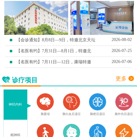
2026-08-02
【会诊通知】8月8日—9日，特邀北京天坛
2026-07-25
【名医有约】7月31日—8月1日，特邀北
2026-07-06
【名医有约】7月11日—12日，康瑞特邀
更多
诊疗项目
神经内科
血
腔隙性脑梗死
脑萎缩
脑出血后遗症
脑梗后遗症
脑外伤后遗症
精神科