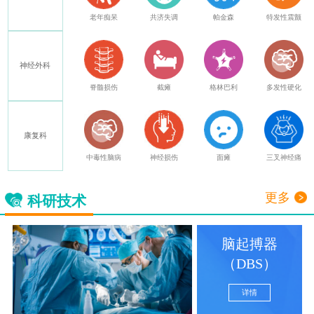
癫痫
老年痴呆
共济失调
帕金森
特发性震颤
神经外科
其他
脊髓损伤
截瘫
格林巴利
多发性硬化
康复科
中毒性脑病
神经损伤
面瘫
三叉神经痛
更多
科研技术
脑起搏器
（DBS）
详情