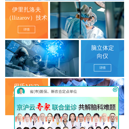
伊里扎洛夫
（llizarov）技术
详情
脑立体定
向仪
详情
巴氏MVD
显微分离术
详情
查看更多