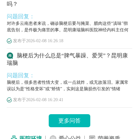
吗？
问题回复：
对许多云南患者来说，确诊脑梗后要与腌菜、腊肉这些“滇味”彻
底告别，是件极为痛苦的事。昆明康瑞脑科医院神经内科主任何
栋源医...
发布于
2026-02-08 16:26:18
脑梗后为什么总是“脾气暴躁、爱哭”？昆明康
瑞脑
问题回复：
脑梗后，很多患者性情大变，或一点就炸，或无故落泪。家属常
误以为是“性格变坏”或“矫情”，实则这是脑损伤引发的“情绪
梗”，...
发布于
2026-02-08 16:20:41
更多问答
医院环境
爱心公益
荣誉资质