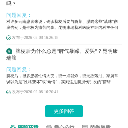
吗？
问题回复：
对许多云南患者来说，确诊脑梗后要与腌菜、腊肉这些“滇味”彻
底告别，是件极为痛苦的事。昆明康瑞脑科医院神经内科主任何
栋源医...
发布于
2026-02-08 16:26:18
脑梗后为什么总是“脾气暴躁、爱哭”？昆明康
瑞脑
问题回复：
脑梗后，很多患者性情大变，或一点就炸，或无故落泪。家属常
误以为是“性格变坏”或“矫情”，实则这是脑损伤引发的“情绪
梗”，...
发布于
2026-02-08 16:20:41
更多问答
医院环境
爱心公益
荣誉资质