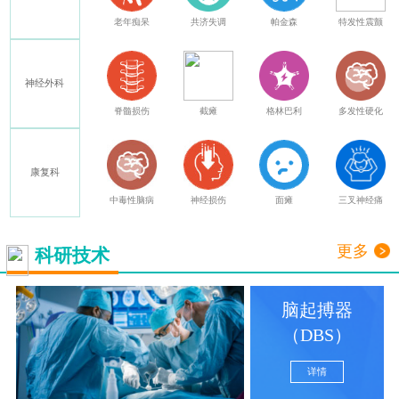
癫痫
老年痴呆
共济失调
帕金森
特发性震颤
神经外科
其他
脊髓损伤
截瘫
格林巴利
多发性硬化
康复科
中毒性脑病
神经损伤
面瘫
三叉神经痛
更多
科研技术
脑起搏器
（DBS）
详情