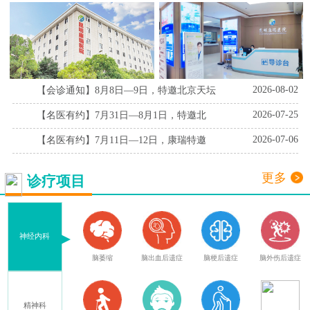
2026-08-02
【会诊通知】8月8日—9日，特邀北京天坛
2026-07-25
【名医有约】7月31日—8月1日，特邀北
2026-07-06
【名医有约】7月11日—12日，康瑞特邀
更多
诊疗项目
神经内科
血
腔隙性脑梗死
脑萎缩
脑出血后遗症
脑梗后遗症
脑外伤后遗症
精神科