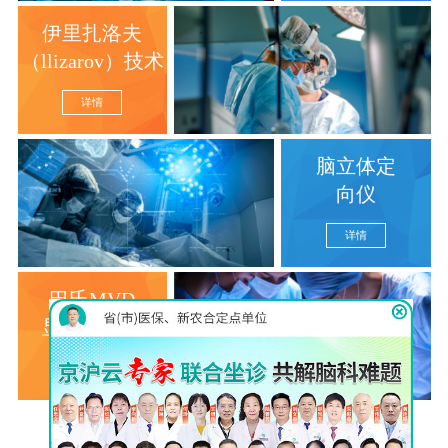
伊里扎洛夫
（llizarov）技术
详情
脑立体定
向仪
详情
巴氏MVD
显微分离术
详情
查看更多