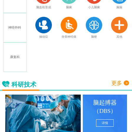
特发性震颤
脑血栓形成
脑瘫
小儿脑瘫
癫痫
神经外科
多发性硬化
抽动症
坐骨神经痛
脑梗
其他
康复科
三叉神经痛
更多
科研技术
脑起搏器
（DBS）
详情