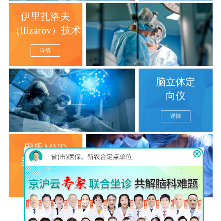
伊里扎洛夫
（llizarov）技术
详情
脑立体定
向仪
详情
巴氏MVD
显微分离术
详情
查看更多