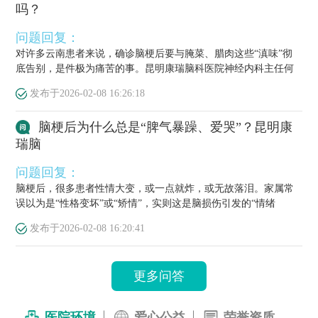
吗？
问题回复：
对许多云南患者来说，确诊脑梗后要与腌菜、腊肉这些“滇味”彻
底告别，是件极为痛苦的事。昆明康瑞脑科医院神经内科主任何
栋源医...
发布于
2026-02-08 16:26:18
脑梗后为什么总是“脾气暴躁、爱哭”？昆明康
瑞脑
问题回复：
脑梗后，很多患者性情大变，或一点就炸，或无故落泪。家属常
误以为是“性格变坏”或“矫情”，实则这是脑损伤引发的“情绪
梗”，...
发布于
2026-02-08 16:20:41
更多问答
医院环境
爱心公益
荣誉资质