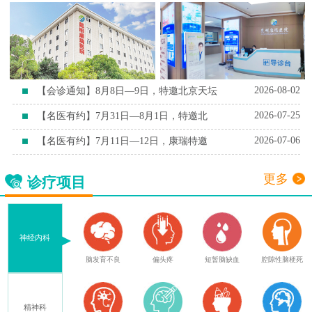
2026-08-02
【会诊通知】8月8日—9日，特邀北京天坛
2026-07-25
【名医有约】7月31日—8月1日，特邀北
2026-07-06
【名医有约】7月11日—12日，康瑞特邀
更多
诊疗项目
神经内科
症
脑外伤后遗症
脑发育不良
偏头疼
短暂脑缺血
腔隙性脑梗死
精神科