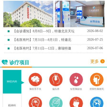
2026-08-02
【会诊通知】8月8日—9日，特邀北京天坛
2026-07-25
【名医有约】7月31日—8月1日，特邀北
2026-07-06
【名医有约】7月11日—12日，康瑞特邀
更多
诊疗项目
神经内科
血
腔隙性脑梗死
脑萎缩
脑出血后遗症
脑梗后遗症
脑外伤后遗症
精神科