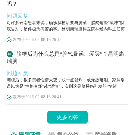
吗？
问题回复：
对许多云南患者来说，确诊脑梗后要与腌菜、腊肉这些“滇味”彻
底告别，是件极为痛苦的事。昆明康瑞脑科医院神经内科主任何
栋源医...
发布于
2026-02-08 16:26:18
脑梗后为什么总是“脾气暴躁、爱哭”？昆明康
瑞脑
问题回复：
脑梗后，很多患者性情大变，或一点就炸，或无故落泪。家属常
误以为是“性格变坏”或“矫情”，实则这是脑损伤引发的“情绪
梗”，...
发布于
2026-02-08 16:20:41
更多问答
医院环境
爱心公益
荣誉资质