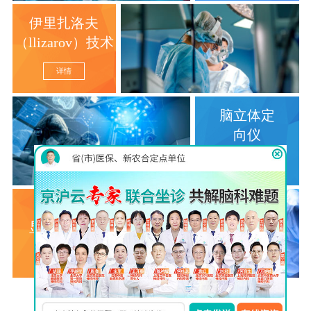
伊里扎洛夫
（llizarov）技术
详情
脑立体定
向仪
详情
巴氏MVD
显微分离术
详情
查看更多