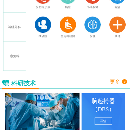
癫痫
老年痴呆
共济失调
帕金森
特发性震颤
神经外科
其他
脊髓损伤
截瘫
格林巴利
多发性硬化
康复科
中毒性脑病
神经损伤
面瘫
三叉神经痛
更多
科研技术
脑起搏器
（DBS）
详情