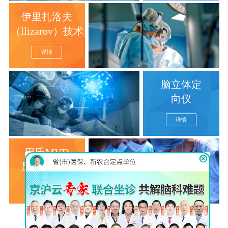
伊里扎洛夫
（llizarov）技术
详情
脑立体定
向仪
详情
巴氏MVD
显微分离术
详情
查看更多