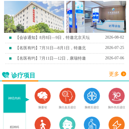
2026-08-02
【会诊通知】8月8日—9日，特邀北京天坛
2026-07-25
【名医有约】7月31日—8月1日，特邀北
2026-07-06
【名医有约】7月11日—12日，康瑞特邀
更多
诊疗项目
神经内科
血
腔隙性脑梗死
脑萎缩
脑出血后遗症
脑梗后遗症
脑外伤后遗症
精神科