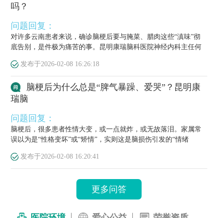
吗？
问题回复：
对许多云南患者来说，确诊脑梗后要与腌菜、腊肉这些“滇味”彻
底告别，是件极为痛苦的事。昆明康瑞脑科医院神经内科主任何
栋源医...
发布于
2026-02-08 16:26:18
脑梗后为什么总是“脾气暴躁、爱哭”？昆明康
瑞脑
问题回复：
脑梗后，很多患者性情大变，或一点就炸，或无故落泪。家属常
误以为是“性格变坏”或“矫情”，实则这是脑损伤引发的“情绪
梗”，...
发布于
2026-02-08 16:20:41
更多问答
医院环境
爱心公益
荣誉资质