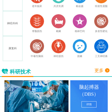
癫痫
老年痴呆
共济失调
帕金森
特发性震颤
神经外科
其他
脊髓损伤
截瘫
格林巴利
多发性硬化
康复科
中毒性脑病
神经损伤
面瘫
三叉神经痛
更多
科研技术
脑起搏器
（DBS）
详情