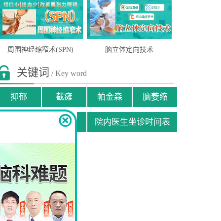
周围神经缩窄术(SPN)
脑立体定向技术
关键词
/ Key word
抑郁
截瘫
帕金森
脑萎缩
贫困患者援助申请
院内医生坐诊时间表