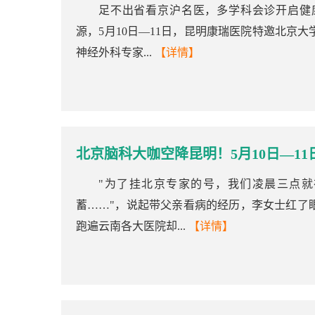
足不出省看京沪名医，多学科会诊开启健
源，5月10日—11日，昆明康瑞医院特邀北京
神经外科专家...
【详情】
北京脑科大咖空降昆明！5月10日—1
"为了挂北京专家的号，我们凌晨三点
蓄……"，说起带父亲看病的经历，李女士红了
跑遍云南各大医院却...
【详情】