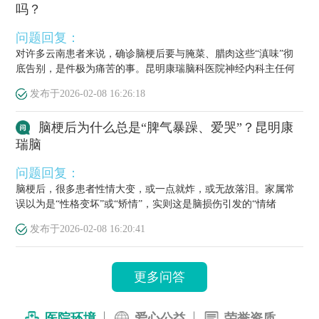
吗？
问题回复：
对许多云南患者来说，确诊脑梗后要与腌菜、腊肉这些“滇味”彻
底告别，是件极为痛苦的事。昆明康瑞脑科医院神经内科主任何
栋源医...
发布于
2026-02-08 16:26:18
脑梗后为什么总是“脾气暴躁、爱哭”？昆明康
瑞脑
问题回复：
脑梗后，很多患者性情大变，或一点就炸，或无故落泪。家属常
误以为是“性格变坏”或“矫情”，实则这是脑损伤引发的“情绪
梗”，...
发布于
2026-02-08 16:20:41
更多问答
医院环境
爱心公益
荣誉资质