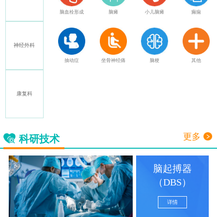
特发性震颤
脑血栓形成
脑瘫
小儿脑瘫
癫痫
神经外科
多发性硬化
抽动症
坐骨神经痛
脑梗
其他
康复科
三叉神经痛
更多
科研技术
脑起搏器
（DBS）
详情