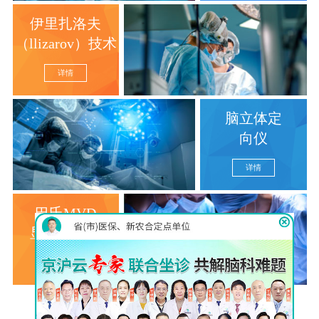
伊里扎洛夫
（llizarov）技术
详情
脑立体定
向仪
详情
巴氏MVD
显微分离术
详情
查看更多