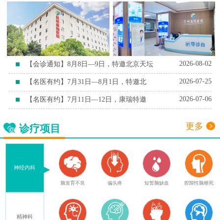
2026-08-02
【会诊通知】8月8日—9日，特邀北京天坛
2026-07-25
【名医有约】7月31日—8月1日，特邀北
2026-07-06
【名医有约】7月11日—12日，康瑞特邀
更多
诊疗项目
神经内科
症
脑外伤后遗症
脑发育不良
偏头疼
短暂脑缺血
腔隙性脑梗死
精神科