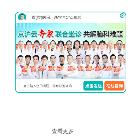
伊里扎洛夫
（llizarov）技术
详情
脑立体定
向仪
详情
巴氏MVD
显微分离术
详情
查看更多