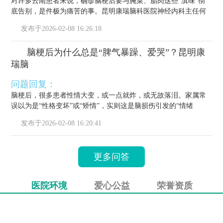
对许多云南患者来说，确诊脑梗后要与腌菜、腊肉这些“滇味”彻
底告别，是件极为痛苦的事。昆明康瑞脑科医院神经内科主任何
栋源医...
发布于
2026-02-08 16:26:18
脑梗后为什么总是“脾气暴躁、爱哭”？昆明康
瑞脑
问题回复：
脑梗后，很多患者性情大变，或一点就炸，或无故落泪。家属常
误以为是“性格变坏”或“矫情”，实则这是脑损伤引发的“情绪
梗”，...
发布于
2026-02-08 16:20:41
更多问答
医院环境
爱心公益
荣誉资质