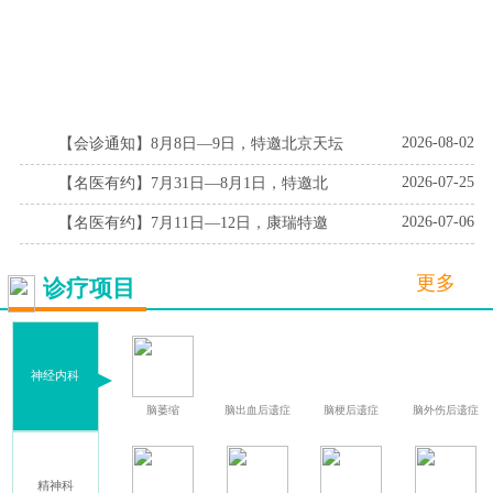
2026-08-02
【会诊通知】8月8日—9日，特邀北京天坛
2026-07-25
【名医有约】7月31日—8月1日，特邀北
2026-07-06
【名医有约】7月11日—12日，康瑞特邀
更多
诊疗项目
神经内科
血
腔隙性脑梗死
脑萎缩
脑出血后遗症
脑梗后遗症
脑外伤后遗症
精神科