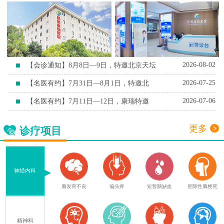
2026-08-02
【会诊通知】8月8日—9日，特邀北京天坛
2026-07-25
【名医有约】7月31日—8月1日，特邀北
2026-07-06
【名医有约】7月11日—12日，康瑞特邀
更多
诊疗项目
神经内科
症
脑外伤后遗症
脑发育不良
偏头疼
短暂脑缺血
腔隙性脑梗死
精神科