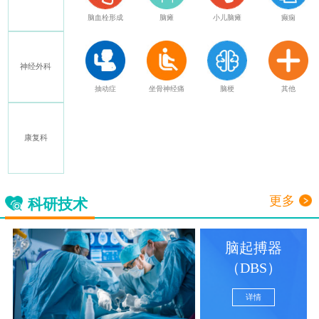
特发性震颤
脑血栓形成
脑瘫
小儿脑瘫
癫痫
神经外科
多发性硬化
抽动症
坐骨神经痛
脑梗
其他
康复科
三叉神经痛
更多
科研技术
脑起搏器
（DBS）
详情