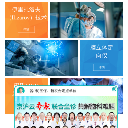
伊里扎洛夫
（llizarov）技术
详情
脑立体定
向仪
详情
巴氏MVD
显微分离术
详情
查看更多