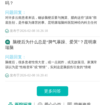
吗？
问题回复：
对许多云南患者来说，确诊脑梗后要与腌菜、腊肉这些“滇味”彻
底告别，是件极为痛苦的事。昆明康瑞脑科医院神经内科主任何
栋源医...
发布于
2026-02-08 16:26:18
脑梗后为什么总是“脾气暴躁、爱哭”？昆明康
瑞脑
问题回复：
脑梗后，很多患者性情大变，或一点就炸，或无故落泪。家属常
误以为是“性格变坏”或“矫情”，实则这是脑损伤引发的“情绪
梗”，...
发布于
2026-02-08 16:20:41
更多问答
医院环境
爱心公益
荣誉资质